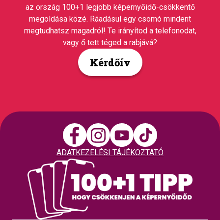
az ország 100+1 legjobb képernyőidő-csökkentő
megoldása közé. Ráadásul egy csomó mindent
megtudhatsz magadról! Te irányítod a telefonodat,
vagy ő tett téged a rabjává?
Kérdőív
ADATKEZELÉSI TÁJÉKOZTATÓ