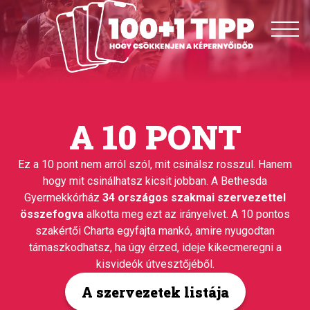
A 10 PONT
Ez a 10 pont nem arról szól, mit csinálsz rosszul. Hanem
hogy mit csinálhatsz kicsit jobban. A Bethesda
Gyermekkórház
34 országos szakmai szervezettel
összefogva
alkotta meg ezt az irányelvet. A 10 pontos
szakértői Charta egyfajta mankó, amire nyugodtan
támaszkodhatsz, ha úgy érzed, ideje kikecmeregni a
kisvideók útvesztőjéből.
A szervezetek listája