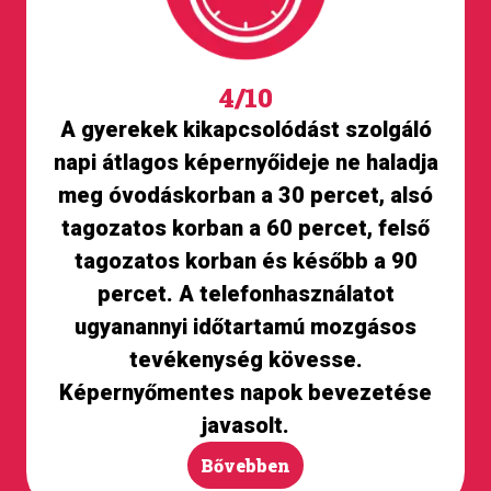
A digitális programok és tartalmak sajátos
jellemzői közé tartozik, hogy ún. addikciós
potenciállal rendelkeznek: jelentős a problémás
4/10
használati szokások kialakulásának rizikója. A
digitális eszközök által okozott függőség az
A gyerekek kikapcsolódást szolgáló
egyéb szerek és viselkedéses addikciók
napi átlagos képernyőideje ne haladja
tüneteihez hasonlóak. A kialakult függőség
meg óvodáskorban a 30 percet, alsó
nehezen módosítható; fontos ezért kiemelt
tagozatos korban a 60 percet, felső
hangsúlyt helyezni a megelőzésre. Ennek egyik
fontos eleme a gyerekek képernyőidejének
tagozatos korban és később a 90
korlátozása, és a szabadidő tartalmas, aktív
percet. A telefonhasználatot
eltöltésének elősegítése. A szórakozás a
ugyanannyi időtartamú mozgásos
mozgással, érzelmi fejlesztéssel és neveléssel
tevékenység kövesse.
együtt a való világban történjen meg
Képernyőmentes napok bevezetése
javasolt.
Bővebben
Vissza